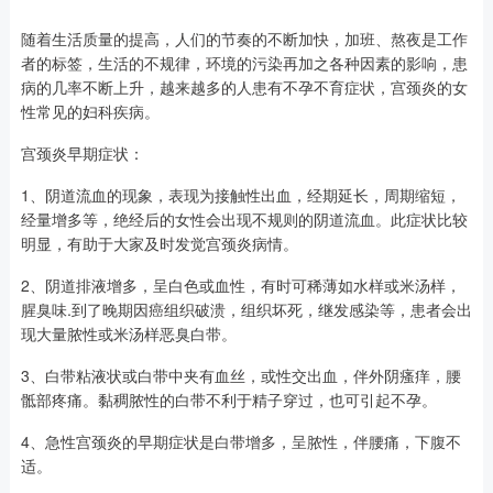
随着生活质量的提高，人们的节奏的不断加快，加班、熬夜是工作
者的标签，生活的不规律，环境的污染再加之各种因素的影响，患
病的几率不断上升，越来越多的人患有不孕不育症状，宫颈炎的女
性常见的妇科疾病。
宫颈炎早期症状：
1、阴道流血的现象，表现为接触性出血，经期延长，周期缩短，
经量增多等，绝经后的女性会出现不规则的阴道流血。此症状比较
明显，有助于大家及时发觉宫颈炎病情。
2、阴道排液增多，呈白色或血性，有时可稀薄如水样或米汤样，
腥臭味.到了晚期因癌组织破溃，组织坏死，继发感染等，患者会出
现大量脓性或米汤样恶臭白带。
3、白带粘液状或白带中夹有血丝，或性交出血，伴外阴瘙痒，腰
骶部疼痛。黏稠脓性的白带不利于精子穿过，也可引起不孕。
4、急性宫颈炎的早期症状是白带增多，呈脓性，伴腰痛，下腹不
适。