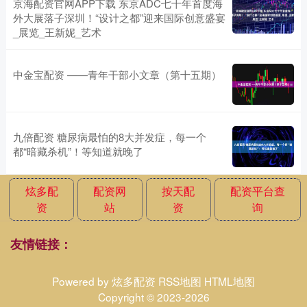
京海配资官网APP下载 东京ADC七十年首度海
外大展落子深圳！“设计之都”迎来国际创意盛宴
_展览_王新妮_艺术
中金宝配资 ——青年干部小文章（第十五期）
九倍配资 糖尿病最怕的8大并发症，每一个
都“暗藏杀机”！等知道就晚了
炫多配
配资网
按天配
配资平台查
资
站
资
询
友情链接：
Powered by
炫多配资
RSS地图
HTML地图
Copyright
© 2023-2026