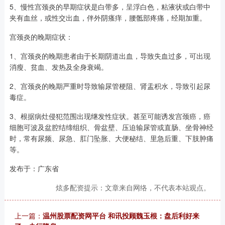
5、慢性宫颈炎的早期症状是白带多，呈浮白色，粘液状或白带中
夹有血丝，或性交出血，伴外阴瘙痒，腰骶部疼痛，经期加重。
宫颈炎的晚期症状：
1、宫颈炎的晚期患者由于长期阴道出血，导致失血过多，可出现
消瘦、贫血、发热及全身衰竭。
2、宫颈炎的晚期严重时导致输尿管梗阻、肾盂积水，导致引起尿
毒症。
3、根据病灶侵犯范围出现继发性症状。甚至可能诱发宫颈癌，癌
细胞可波及盆腔结缔组织、骨盆壁、压迫输尿管或直肠、坐骨神经
时，常有尿频、尿急、肛门坠胀、大便秘结、里急后重、下肢肿痛
等。
发布于：广东省
炫多配资提示：文章来自网络，不代表本站观点。
上一篇：
温州股票配资网平台 和讯投顾魏玉根：盘后利好来