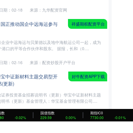
日期：02-18
来源：九华配资官网
 中国正推动国企中远海运参与
祥盛期权配资平台
有企业中远海运与贝莱德以及地中海航运公司一起，成为
港口的平等合作伙伴和股东。 据报，长和（0....
日期：02-16
来源：配资炒股开户平台
: 华宝中证新材料主题交易型开
好牛配资APP下载
(更新)
数证券投资基金招募说明书（更新）华宝中证新材料主题
明书（更新）基金管理人：华宝基金管理有限公司....
指数
国债指数
期指IC0
期：02-15
来源：黄金配资平台
.80
-0.02%
229.59
0.00%
7730.00
-0.01%
”入市路线图
昆山配资平台