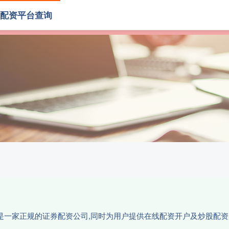
配资平台查询
炫多配资
配资网站
按天配资
配
网是一家正规的证券配资公司,同时为用户提供在线配资开户及炒股配