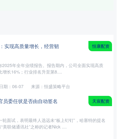
察：实现高质量增长，经营韧
恒康配资
）发布2025年全年业绩报告。报告期内，公司全面实现高质
增长16%；行业排名升至第8....
日期：06-07
来源：恒盛策略平台
官员委任状是否由自动签名
天宸配资
一轮面试，表明最终人选远未“板上钉钉”，哈塞特的提名
联储通讯社”之称的记者Nick ....