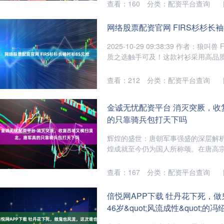
查看：
160
分类：
配资平台查询
网络股票配资官网 FIRS杉杉长袖
2025-10-29 09:38:39 作
质之选触手可及！这款衬衫采用高品质桑
查看：
212
分类：
配资平台查询
金诚无忧配资平台 消灭突厥，收
的只靠骑兵包打天下吗
辉煌的盛世：唐朝军事强盛的深层解析
煌成就至今仍为国人所称颂。在唐高宗统
查看：
167
分类：
配资平台查询
倍悦网APP下载 牡丹花下死，
46岁&quot;风流成性&quot;的冯