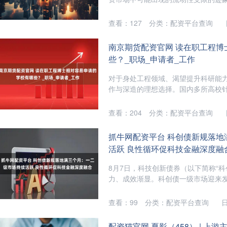
查看：
127
分类：
配资平台查询
南京期货配资官网 读在职工程博
些？_职场_申请者_工作
对于身处工程领域、渴望提升科研能
作与深造的理想选择。国内多所高校针
查看：
204
分类：
配资平台查询
抓牛网配资平台 科创债新规落地
活跃 良性循环促科技金融深度融
8月7日，科技创新债券（以下简称“
力、成效渐显。科创债一级市场迎来发
查看：
99
分类：
配资平台查询
日
配资猫官网 夏影（458） | 