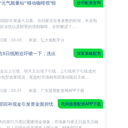
“元气能量站”“移动咖啡馆”惊
炒币配资官网
，成都国际车展盛大启幕。当别家还在卷参数的时候，长安凯
款冰饮以及醇香的现制咖啡，全部搬进了....
日期：03-03
来源：弘大速配平台
在5日线附近吓唬一下，洗出
深富策略配资
场走出上引线，明天又出现下引线，上引线和下引线成对
包型放量情况，尾盘时市场稍有回落但随后又收....
日期：03-01
来源：广东股票配资网APP下载
政部回补现金引发资金面担忧
民间股票配资APP下载
券的发行力度以重建现金储备，市场参与者正日益关注融
 自上月国会提高债务上限以来，财政部已发....