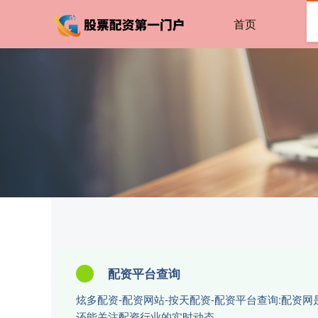
首页
配资平台查询
炫多配资-配资网站-按天配资-配资平台查询:配资
还能关注配资行业的实时动态。