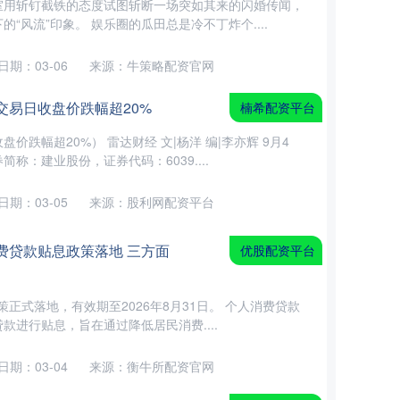
室用斩钉截铁的态度试图斩断一场突如其来的闪婚传闻，
“风流”印象。 娱乐圈的瓜田总是冷不丁炸个....
日期：03-06
来源：牛策略配资官网
交易日收盘价跌幅超20%
楠希配资平台
跌幅超20%） 雷达财经 文|杨洋 编|李亦辉 9月4
：建业股份，证券代码：6039....
日期：03-05
来源：股利网配资平台
费贷款贴息政策落地 三方面
优股配资平台
策正式落地，有效期至2026年8月31日。 个人消费贷款
进行贴息，旨在通过降低居民消费....
日期：03-04
来源：衡牛所配资官网