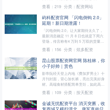
选择。在北京这座时尚与文化交融的城
查看：
219
分类：
配资网站
市，有许多西服定制品牌可供....
屿科配资官网 「闪电倒钩 2.0」
延期！新日期泄露！
「闪电倒钩 2.0」让大家期待太久了，
最新消息确定 11 月 8 日也就是下周六
登场，传言称有4 万到 5 万双的货量。
白蓝配色看着更清爽，此次的蓝色倒钩
查看：
156
分类：
炫多配资
也比....
昆山股票配资网官网 陈桂林，你
小子好帅｜赏色
影帝阮经天登上内地《费加罗男士》十
月刊封面，背心加长裤，亮出完美好身
材。高端食材搭配简单烹饪，如此高明
的性感。将满43岁的“陈桂林”，秉持“对
查看：
109
分类：
按天配资
自己诚实”的人生态....
金诚无忧配资平台 消灭突厥，收
复西域又横扫漠北，唐军真的只