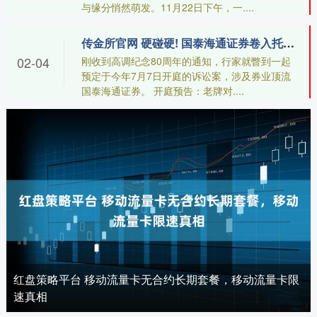
与缘分悄然萌发。11月22日下午，一....
传金所官网 硬碰硬! 国泰海通证券卷入托管纠纷
02-04
刚收到高调纪念80周年的通知，行家就瞥到一起
预定于今年7月7日开庭的诉讼案，涉及券业顶流
国泰海通证券。 开庭预告：老牌对....
红盘策略平台 移动流量卡无合约长期套餐，移动流量卡限
速真相