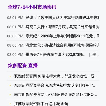
全球7×24小时市场快讯
08:01 PM
民调：半数美国人认为美军行动将破坏中东稳定
08:01 PM
乌克兰央行：截至7月底，乌克兰外汇储备为512亿美元。
08:00 PM
寒武纪：2026年上半年净利润23.11亿元，同比增122.61%
08:00 PM
湖北宜化：硫磺渣综合利用8万吨/年保险粉升级改造项目投产
08:00 PM
墨西哥7月份汽车产量为302,673辆。
墨西哥7月份汽车产量为302,673辆。
炫多配资 直播
双融优配官网 何晴走得太疼，邻居发小追忆：送邻居鸡蛋，发小为
东信证券配资平台 京东方A获得发明专利授权: “显示面板和显
南京期货配资官网 百亿独角兽金晟新能赴港IPO，两年半亏超9
江苏股票配资网平台 总书记金句