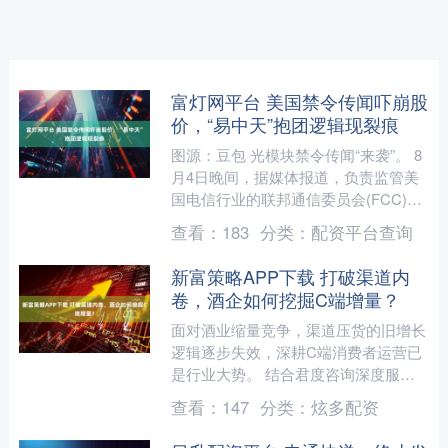
富灯网平台 美国禁令传闻吓崩股
价，“易中天”抱团逻辑现裂痕
图源：豆包 光模块禁令传闻“来袭”。 8
月4日晚间，据媒体报道，负责监管美
国电信行业的联邦通信委员会(FCC)正
在制定相关措施，计划禁止进口中国新
查看：
183
分类：
配资平台查询
型号的光模块。....
新富策略APP下载 打破渠道内
卷，酒企如何挖掘C端增量？
面对酒业缩量竞争，渠道压货的旧增长
逻辑逐步失效，深耕C端消费者运营已
是行业大势。 结合君度咨询深度服务
宋河、山庄、天佑德、滨河九粮液、华
查看：
147
分类：
炫多配资
都酒业等酒企的实战经验，....