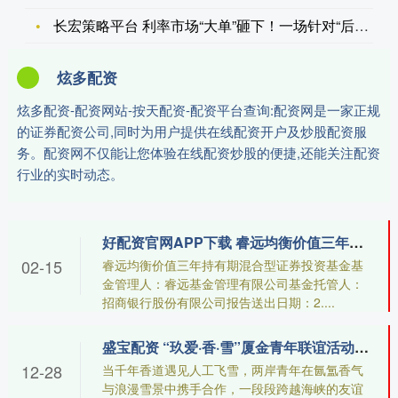
长宏策略平台 利率市场“大单”砸下！一场针对“后鲍威尔时代”
炫多配资
炫多配资-配资网站-按天配资-配资平台查询:配资网是一家正规
的证券配资公司,同时为用户提供在线配资开户及炒股配资服
务。配资网不仅能让您体验在线配资炒股的便捷,还能关注配资
行业的实时动态。
好配资官网APP下载 睿远均衡价值三年持有混合A,睿远均衡价值三年持有混合C: 睿远均衡价值三年持有期混合型证券投资基金2025年第2季度报告
02-15
睿远均衡价值三年持有期混合型证券投资基金基
金管理人：睿远基金管理有限公司基金托管人：
招商银行股份有限公司报告送出日期：2....
盛宝配资 “玖爱·香·雪”厦金青年联谊活动浪漫收官 两岸青年以香会友，以雪结缘
12-28
当千年香道遇见人工飞雪，两岸青年在氤氲香气
与浪漫雪景中携手合作，一段段跨越海峡的友谊