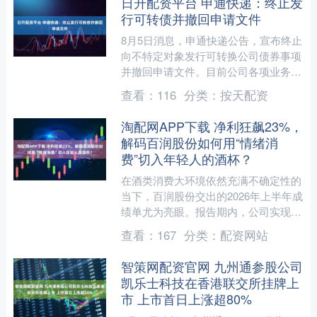
日升配资平台 申通快递：终止发
行可转债并撤回申请文件
8月5日消息，申通快递公告，宣布终止
向不特定对象发行可转换公司债券事项
并撤回申请文件。目前公司各项业务经
营情况稳定，本次终止向不特定对象发
查看：
116
分类：
按天配资
行可转换公司债券事项不....
淘配网APP下载 净利狂飙23%，
解码百润股份如何用“情绪消
费”切入年轻人的酒杯？
在酒类消费大环境依然充满不确定性的
当下，百润股份交出的2026年上半年成
绩单尤为亮眼。报告期内，公司实现营
收16.58亿元，同比增长11.34%；归母
查看：
167
分类：
配资网站
净利润4.....
智策网配资官网 九州通参股公司
凯乐士科技在香港联交所挂牌上
市 上市首日上涨超80%