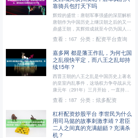
靠骑兵包打天下吗
辉煌的盛世：唐朝军事强盛的深层解析
唐朝作为中国历史上继汉朝之后的又一
鼎盛王朝，其辉煌成就至今仍为国人所
称颂。在唐高宗统治时期，唐朝的疆域
查看：
167
分类：
配资平台查询
达到了空前辽阔的120....
嘉多网 都是藩王作乱，为何七国
之乱很快平定，而八王之乱却持
续15年？
西晋王朝的八王之乱是中国历史上著名
的皇室内乱事件，这场权力争夺战从元
康元年（291年）三月开始，一直持续
到光熙元年（306年），前后跨越十五
查看：
187
分类：
炫多配资
年之久。动乱分为两个....
杠杆配资炒股平台 李世民为什么
用司马懿的故事刺激李靖？君臣
二人之间真的充满龃龉？充满杀
机？