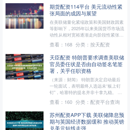
期货配资114平台 美元流动性紧
张局面的成因与展望
在美联储量化紧缩政策和美国财政因素
等影响下，2025年以来美国货币市场流
动性从相对宽裕逐渐走向阶段性紧张。
展望后市，引发美元流动性紧张的因素
查看：
168
分类：
按天配资
正在向着改善方向发展....
天臣配资 特朗普要求调查美联储
官员委任状是否由自动签名笔签
署，关乎任职资格
（来源：财闻） 特朗普决定启动最后
一轮面试，表明最终人选远未“板上钉
钉”，哈塞特的提名并非十拿九稳。 美
东时间12月9日，有“美联储通讯社”之
查看：
160
分类：
配资平台查询
称的记者Nick ....
苏州配资APP下载 美联储降息预
期与英国经济数据缓和 推动英镑
兑美元短线走强