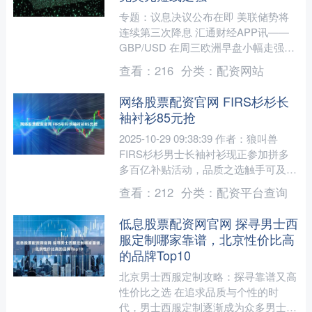
专题：议息决议公布在即 美联储势将
连续第三次降息 汇通财经APP讯——
GBP/USD 在周三欧洲早盘小幅走强，
交投于 1.3305 附近。美元受美联储可
查看：
216
分类：
配资网站
能降息影....
网络股票配资官网 FIRS杉杉长
袖衬衫85元抢
2025-10-29 09:38:39 作者：狼叫兽
FIRS杉杉男士长袖衬衫现正参加拼多
多百亿补贴活动，品质之选触手可及！
这款衬衫采用高品质桑蚕丝混纺面料，
查看：
212
分类：
配资平台查询
柔....
低息股票配资网官网 探寻男士西
服定制哪家靠谱，北京性价比高
的品牌Top10
北京男士西服定制攻略：探寻靠谱又高
性价比之选 在追求品质与个性的时
代，男士西服定制逐渐成为众多男士的