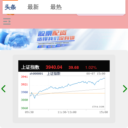
最新
最热
头条
上证指数
3940.04
39.68
1.02%