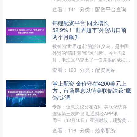
1135亿元，同比增长16%；行业排名升
查看：
141
分类：
配资平台查询
至第8....
锦鲤配资平台 同比增长
52.9%！“世界超市”外贸出口前
两个月飙升
被誉为“世界超市”的浙江义乌，是中国
外贸的“晴雨表”和“风向标”。今年前2
月，浙江义乌交出了一份亮眼的成绩
单。 义乌海关最新数据显示，今年前2
查看：
120
分类：
配资网站
个月，义乌市进出口....
掌上配资 金价守在4200美元上
方，市场屏息以待美联储决议“鹰
鸽”定调
专题：议息决议公布在即 美联储势将
连续第三次降息 汇通财经APP讯——
周三（12月10日）亚洲时段，现货黄金
窄幅震荡，目前守在4200关口上方，交
查看：
116
分类：
炫多配资
投于4205美....