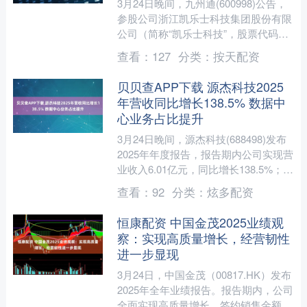
3月24日晚间，九州通(600998)公告，
参股公司浙江凯乐士科技集团股份有限
公司（简称“凯乐士科技”，股票代码：
02729.HK）于3月24日在香港联交所主
查看：
127
分类：
按天配资
板....
贝贝查APP下载 源杰科技2025
年营收同比增长138.5% 数据中
心业务占比提升
3月24日晚间，源杰科技(688498)发布
2025年年度报告，报告期内公司实现营
业收入6.01亿元，同比增长138.5%；同
期实现归属于上市公司股东的净利润
查看：
92
分类：
炫多配资
1....
恒康配资 中国金茂2025业绩观
察：实现高质量增长，经营韧性
进一步显现
3月24日，中国金茂（00817.HK）发布
2025年全年业绩报告。报告期内，公司
全面实现高质量增长。签约销售金额