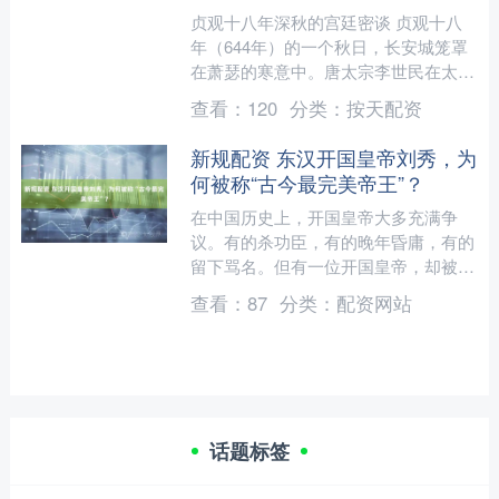
贞观十八年深秋的宫廷密谈 贞观十八
年（644年）的一个秋日，长安城笼罩
在萧瑟的寒意中。唐太宗李世民在太极
殿召见了久病缠身的卫国公李靖。殿内
查看：
120
分类：
按天配资
烛火摇曳，映照出李靖苍....
新规配资 东汉开国皇帝刘秀，为
何被称“古今最完美帝王”？
在中国历史上，开国皇帝大多充满争
议。有的杀功臣，有的晚年昏庸，有的
留下骂名。但有一位开国皇帝，却被后
世称为“最完美帝王”。他就是东汉的建
查看：
87
分类：
配资网站
立者——刘秀。 刘秀出身....
话题标签