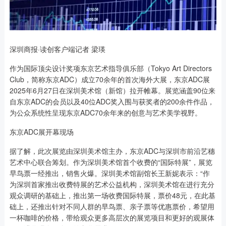
深圳商报·读创客户端记者 梁瑛
作为国际顶尖设计奖项东京艺术指导俱乐部（Tokyo Art Directors
Club，简称东京ADC）成立70余年的首次海外大展，东京ADC展
2025年6月27日在深圳美术馆（新馆）拉开帷幕。展览涵盖90位来
自东京ADC的会员以及40位ADC奖入围与获奖者的200余件作品，
为公众系统性呈现东京ADC70余年来的创意与艺术美学视野。
东京ADC展开幕现场
据了解，此次展览由深圳美术馆主办，东京ADC与深圳市前沿艺穗
艺术中心联合筹划。作为深圳美术馆首个收费的“国际特展”，展览
早鸟票一经推出，销售火爆。深圳美术馆副馆长王新妮表示：“作
为深圳首家推出收费特展的艺术公益机构，深圳美术馆在进行充分
观众调研的基础上，推出第一场收费国际特展，票价48元，在此基
础上，还推出针对不同人群的早鸟票、亲子票等优惠票价，希望用
一杯咖啡的价格，带给观众更多高层次的展览项目和更好的观展体