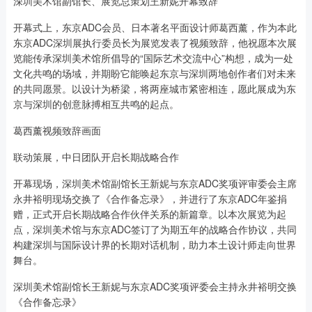
深圳美术馆副馆长、展览总策划王新妮开幕致辞
开幕式上，东京ADC会员、日本著名平面设计师葛西薰，作为本此
东京ADC深圳展执行委员长为展览发表了视频致辞，他祝愿本次展
览能传承深圳美术馆所倡导的“国际艺术交流中心”构想，成为一处
文化共鸣的场域，并期盼它能唤起东京与深圳两地创作者们对未来
的共同愿景。以设计为桥梁，将两座城市紧密相连，愿此展成为东
京与深圳的创意脉搏相互共鸣的起点。
葛西薰视频致辞画面
联动策展，中日团队开启长期战略合作
开幕现场，深圳美术馆副馆长王新妮与东京ADC奖项评审委会主席
永井裕明现场交换了《合作备忘录》，并进行了东京ADC年鉴捐
赠，正式开启长期战略合作伙伴关系的新篇章。以本次展览为起
点，深圳美术馆与东京ADC签订了为期五年的战略合作协议，共同
构建深圳与国际设计界的长期对话机制，助力本土设计师走向世界
舞台。
深圳美术馆副馆长王新妮与东京ADC奖项评委会主持永井裕明交换
《合作备忘录》