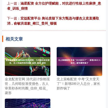
上一篇：
涵星配资 全方位护理赋能，对抗进行性核上性麻痹_患
者_训练_病情
下一篇：
宏益配资平台 舆论质疑下东方甄选与缪杰义卖直播取
消，俞敏洪道歉_榕江_贵州_顿顿
相关文章
金龙配资官网 清代设计惊艳现
北上策略配资 中考“又大变天
世，几何暗纹渐变撞色，古人
了”！新增2科计入总分，家长
审美秒杀时尚圈_信仰_暗花_
群炸锅了
菱形