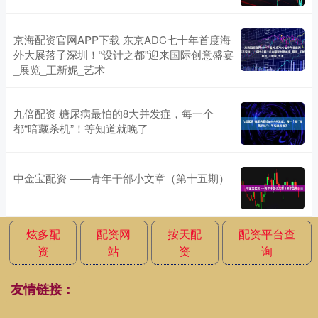
京海配资官网APP下载 东京ADC七十年首度海
外大展落子深圳！“设计之都”迎来国际创意盛宴
_展览_王新妮_艺术
九倍配资 糖尿病最怕的8大并发症，每一个
都“暗藏杀机”！等知道就晚了
中金宝配资 ——青年干部小文章（第十五期）
炫多配
配资网
按天配
配资平台查
资
站
资
询
友情链接：