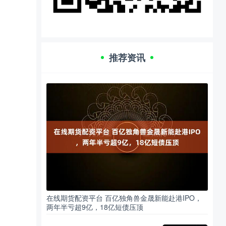
推荐资讯
在线期货配资平台 百亿独角兽金晟新能赴港IPO，
两年半亏超9亿，18亿短债压顶