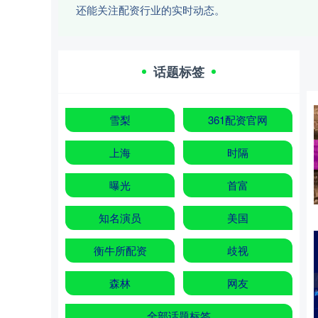
还能关注配资行业的实时动态。
话题标签
雪梨
361配资官网
上海
时隔
曝光
首富
知名演员
美国
衡牛所配资
歧视
森林
网友
全部话题标签