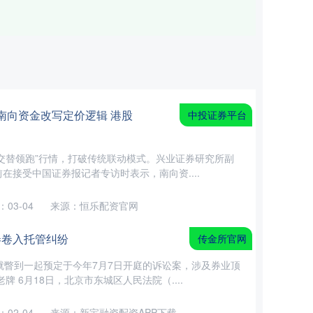
南向资金改写定价逻辑 港股
中投证券平台
“交替领跑”行情，打破传统联动模式。兴业证券研究所副
接受中国证券报记者专访时表示，南向资....
03-04
来源：恒乐配资官网
券卷入托管纠纷
传金所官网
就瞥到一起预定于今年7月7日开庭的诉讼案，涉及券业顶
 6月18日，北京市东城区人民法院（....
02-04
来源：新宝融资配资APP下载