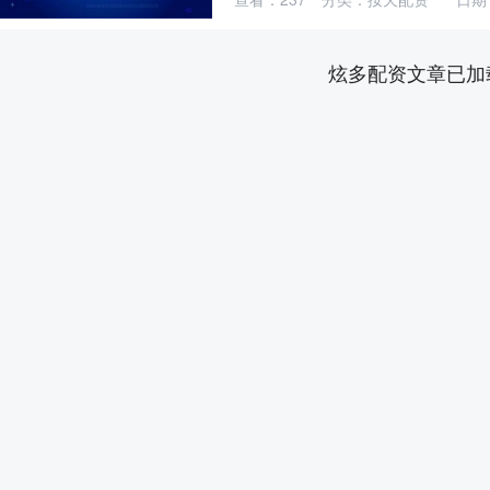
炫多配资文章已加