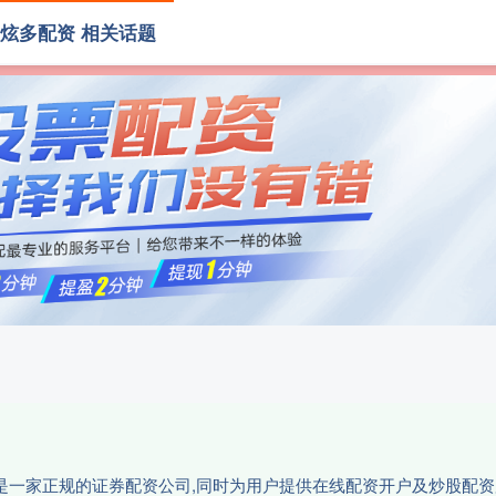
炫多配资 相关话题
炫多配资
配资网站
按天配资
配
网是一家正规的证券配资公司,同时为用户提供在线配资开户及炒股配