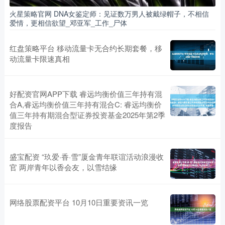
火星策略官网 DNA女鉴定师：见证数万男人被戴绿帽子，不相信
爱情，更相信欲望_邓亚军_工作_尸体
红盘策略平台 移动流量卡无合约长期套餐，移
动流量卡限速真相
好配资官网APP下载 睿远均衡价值三年持有混
合A,睿远均衡价值三年持有混合C: 睿远均衡价
值三年持有期混合型证券投资基金2025年第2季
度报告
盛宝配资 “玖爱·香·雪”厦金青年联谊活动浪漫收
官 两岸青年以香会友，以雪结缘
网络股票配资平台 10月10日重要资讯一览