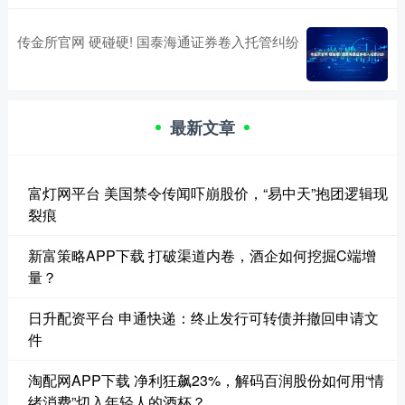
传金所官网 硬碰硬! 国泰海通证券卷入托管纠纷
最新文章
富灯网平台 美国禁令传闻吓崩股价，“易中天”抱团逻辑现
裂痕
新富策略APP下载 打破渠道内卷，酒企如何挖掘C端增
量？
日升配资平台 申通快递：终止发行可转债并撤回申请文
件
淘配网APP下载 净利狂飙23%，解码百润股份如何用“情
绪消费”切入年轻人的酒杯？