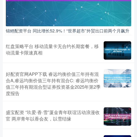
锦鲤配资平台 同比增长52.9%！“世界超市”外贸出口前两个月飙升
红盘策略平台 移动流量卡无合约长期套餐，移
动流量卡限速真相
好配资官网APP下载 睿远均衡价值三年持有混
合A,睿远均衡价值三年持有混合C: 睿远均衡价
值三年持有期混合型证券投资基金2025年第2季
度报告
盛宝配资 “玖爱·香·雪”厦金青年联谊活动浪漫收
官 两岸青年以香会友，以雪结缘