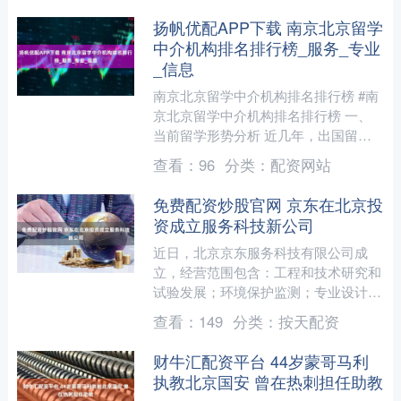
扬帆优配APP下载 南京北京留学
中介机构排名排行榜_服务_专业
_信息
南京北京留学中介机构排名排行榜 #南
京北京留学中介机构排名排行榜 一、
当前留学形势分析 近几年，出国留学
热度持续不减。尽管国际环境存在不确
查看：
96
分类：
配资网站
定性，英美港新澳等主....
免费配资炒股官网 京东在北京投
资成立服务科技新公司
近日，北京京东服务科技有限公司成
立，经营范围包含：工程和技术研究和
试验发展；环境保护监测；专业设计服
务；创业空间服务等。企查查股权穿透
查看：
149
分类：
按天配资
显示，该公司由JDLogi....
财牛汇配资平台 44岁蒙哥马利
执教北京国安 曾在热刺担任助教