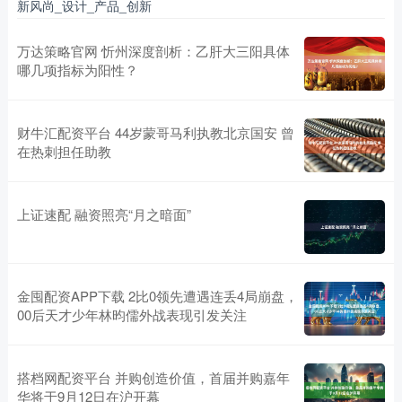
新风尚_设计_产品_创新
万达策略官网 忻州深度剖析：乙肝大三阳具体
哪几项指标为阳性？
财牛汇配资平台 44岁蒙哥马利执教北京国安 曾
在热刺担任助教
上证速配 融资照亮“月之暗面”
金囤配资APP下载 2比0领先遭遇连丢4局崩盘，
00后天才少年林昀儒外战表现引发关注
搭档网配资平台 并购创造价值，首届并购嘉年
华将于9月12日在沪开幕