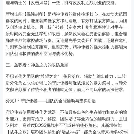
理与骑士的【反击风暴】一致，能有效反制近战职业的突袭。
新增技能【混沌封印】是精神使者的群体控场核心，在发动大范围
群攻的同时，能显著降低敌方移动速度，有效打乱敌方阵型，为团
队创造输出机会。另一核心技能【定身术】则能概率性让对手在一
段时间内完全无法移动和攻击，虽然效果会在受击后解除，但合理
释放依然能掌控战场节奏。无论是先手突袭开启团战，还是在危机
时刻释放控制拉开距离、重整态势，精神使者的强大控制力都能为
团队创造极佳的战斗空间与战术优势。
三、圣职者：神圣之力的攻防兼顾
圣职者作为团队的“希望之光”，兼具治疗、辅助与输出能力，二转
后分化为团队核心辅助的守护使者与近战爆发的暴力祭司，两种分
支彻底颠覆了传统圣职者的辅助定位，满足不同玩家的玩法需求。
分支1：守护使者——团队的全能辅助与坚实后盾
守护使者使用魔棒作为武器，不仅具备出色的生存能力和稳定的输
出能力，更拥有治疗、解控、团队增防等全方位的辅助能力，是组
队副本、高难度BOSS挑战中不可或缺的核心角色。其新增技能
【战斗之歌】堪称团队输出的“增益神器”，能为全队带来持续4分钟