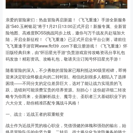
亲爱的冒险家们：热血冒险再启新篇！《飞飞重逢》手游全新服务
器“S40.玉树银花”将于1月21日13:00正式开启！新服专属、全新冒
险地图、高难度BOSS挑战同步上线，邀你与万千战友共赴瑞加大
陆，开启全新征程！《飞飞重逢》已正式开启全平台公测，请前往
飞飞重逢手游官网www.ffcf39 .com下载注册游戏！《飞飞重逢》怀
旧版经典归来，由”怀旧星光手游“负责游戏宣传攻略资讯分享礼包
码发放！精彩资讯、攻略礼包，敬请关注订阅号怀旧星光手游！
随着冒险的深入，不少勇敢的冒险家已顺利抵达90级里程碑，即将
迎来决定职业终极走向的二转时刻。相信此刻很多人都陷入了选择
困境——不同分支的定位差异巨大，选对了能让战力实现质的飞
跃，选错则可能浪费宝贵的培养资源。别担心！这份超详细二转攻
略专为你而来，全面解析战士、魔导士、圣职者三大基础职业下的
六大分支，助你精准匹配专属战斗风格！
一、战士：近战王者的双重蜕变
战士作为近战开荒的核心职业，凭借强健的体魄和强劲的输出，始
终是冒险队伍的中坚力量。二转后，战士将分化为攻防兼备的骑士