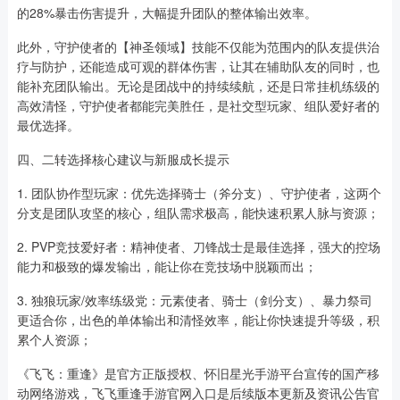
的28%暴击伤害提升，大幅提升团队的整体输出效率。
此外，守护使者的【神圣领域】技能不仅能为范围内的队友提供治
疗与防护，还能造成可观的群体伤害，让其在辅助队友的同时，也
能补充团队输出。无论是团战中的持续续航，还是日常挂机练级的
高效清怪，守护使者都能完美胜任，是社交型玩家、组队爱好者的
最优选择。
四、二转选择核心建议与新服成长提示
1. 团队协作型玩家：优先选择骑士（斧分支）、守护使者，这两个
分支是团队攻坚的核心，组队需求极高，能快速积累人脉与资源；
2. PVP竞技爱好者：精神使者、刀锋战士是最佳选择，强大的控场
能力和极致的爆发输出，能让你在竞技场中脱颖而出；
3. 独狼玩家/效率练级党：元素使者、骑士（剑分支）、暴力祭司
更适合你，出色的单体输出和清怪效率，能让你快速提升等级，积
累个人资源；
《飞飞：重逢》是官方正版授权、怀旧星光手游平台宣传的国产移
动网络游戏，飞飞重逢手游官网入口是后续版本更新及资讯公告官