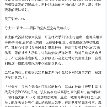
与极致爆发的刀锋战士，两种路线适配不同的战斗场景，满足不同
玩家的玩法偏好。
展开剩余79%
分支1：骑士——团队的坚实壁垒与战略核心
骑士的武器搭配极为灵活，可选择双手剑/斧主打输出，也可采用单
手剑/斧搭配盾牌强化防御，无论哪种配置，都能在战场中稳扎稳
打。其核心技能【反击风暴】堪称神技，最高可反弹170%的攻击
伤害，即便被敌人秒杀，依然能触发反弹效果，给对手造成致命反
击，不过需要注意的是，反弹数值不会超过对方的血量上限，合理
利用这一技能能在绝境中创造翻盘机会。
二转后的骑士将根据武器专精走向两个截然不同的发展方向，精准
匹配团队需求：
「斧分支」是当之无愧的团队战略核心，其核心技能【碎甲】是挑
战高难度BOSS的关键。该技能在造成高额伤害的同时，能为目标
（包括强大的BOSS）叠加易伤效果，且这一效果可共享给全队成
员，能显著提升整个团队的总输出效率。在组队攻坚高阶领主、魔