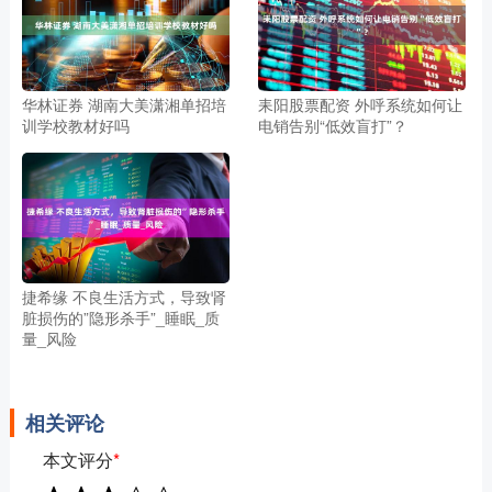
华林证券 湖南大美潇湘单招培
耒阳股票配资 外呼系统如何让
训学校教材好吗
电销告别“低效盲打”？
捷希缘 不良生活方式，导致肾
脏损伤的”隐形杀手”_睡眠_质
量_风险
相关评论
本文评分
*