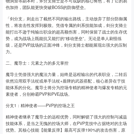
物洞窟等副本时，斧分支骑士是不可或缺的核心角色，有了它的易
伤加持，团队能更快突破BOSS的防御壁垒。
「剑分支」则走出了截然不同的输出路线，主动放弃了部分防御属
性，将攻击性发挥到极致。凭借专属的剑系技能加成，剑分支骑士
能打出不逊于纯输出职业的超高额伤害，同时保留了战士的生存优
势，成为战场上既能抗又能打的“移动堡垒”。无论是单人刷怪练
级，还是PVP战场的正面冲锋，剑分支骑士都能展现出强大的压制
力。
二、魔导士：元素之力的多元掌控
魔导士凭借强大的魔法力量，始终是远程输出的代表职业，二转后
依然沿用双手法杖或单手法杖+盾牌的武器搭配，核心差异在于技
能体系的分化。魔导士将分为控场专精的精神使者与爆发专精的元
素使者，分别称霸PVP和PVE战场。
分支1：精神使者——PVP的控场之王
精神使者继承了魔导士的远程优势，同时解锁了强大的控制与减益
技能体系，是当之无愧的控场大师，在PVP竞技中占据绝对的主场
优势。其核心技能【能量反弹】最高可反弹190%的攻击伤害，原