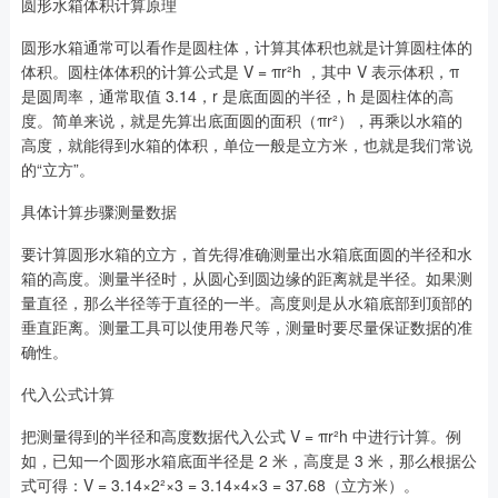
圆形水箱体积计算原理
圆形水箱通常可以看作是圆柱体，计算其体积也就是计算圆柱体的
体积。圆柱体体积的计算公式是 V = πr²h ，其中 V 表示体积，π
是圆周率，通常取值 3.14，r 是底面圆的半径，h 是圆柱体的高
度。简单来说，就是先算出底面圆的面积（πr²），再乘以水箱的
高度，就能得到水箱的体积，单位一般是立方米，也就是我们常说
的“立方”。
具体计算步骤测量数据
要计算圆形水箱的立方，首先得准确测量出水箱底面圆的半径和水
箱的高度。测量半径时，从圆心到圆边缘的距离就是半径。如果测
量直径，那么半径等于直径的一半。高度则是从水箱底部到顶部的
垂直距离。测量工具可以使用卷尺等，测量时要尽量保证数据的准
确性。
代入公式计算
把测量得到的半径和高度数据代入公式 V = πr²h 中进行计算。例
如，已知一个圆形水箱底面半径是 2 米，高度是 3 米，那么根据公
式可得：V = 3.14×2²×3 = 3.14×4×3 = 37.68（立方米）。