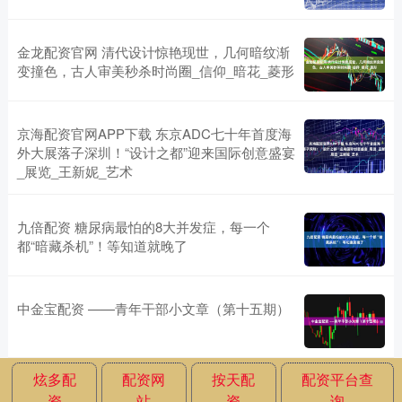
金龙配资官网 清代设计惊艳现世，几何暗纹渐
变撞色，古人审美秒杀时尚圈_信仰_暗花_菱形
京海配资官网APP下载 东京ADC七十年首度海
外大展落子深圳！“设计之都”迎来国际创意盛宴
_展览_王新妮_艺术
九倍配资 糖尿病最怕的8大并发症，每一个
都“暗藏杀机”！等知道就晚了
中金宝配资 ——青年干部小文章（第十五期）
炫多配
配资网
按天配
配资平台查
资
站
资
询