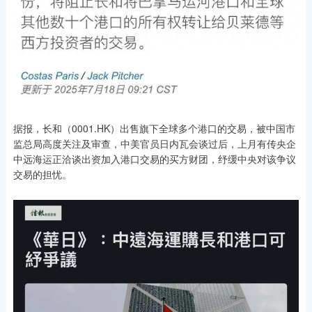
据报，长和（0001.HK）出售旗下全球多个港口的交易，被中国市
监总局高度关注及审查，中美官员日内瓦会谈过后，上月有传央企
中远海运正洽谈出资加入港口交易的买方财团，纾缓中央对该争议
交易的担忧。