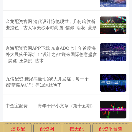
金龙配资官网 清代设计惊艳现世，几何暗纹渐
变撞色，古人审美秒杀时尚圈_信仰_暗花_菱形
京海配资官网APP下载 东京ADC七十年首度海
外大展落子深圳！“设计之都”迎来国际创意盛宴
_展览_王新妮_艺术
九倍配资 糖尿病最怕的8大并发症，每一个
都“暗藏杀机”！等知道就晚了
中金宝配资 ——青年干部小文章（第十五期）
炫多配
配资网
按天配
配资平台查