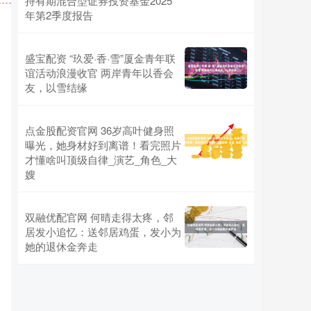
持有期混合型证券投资基金2025
年第2季度报告
盛宝配资 “玖爱·香·雪”厦金青年联
谊活动浪漫收官 两岸青年以香会
友，以雪结缘
点金股配资官网 36岁高叶健身照
曝光，她身材好到离谱！看完照片
才懂啥叫顶级自律_演艺_角色_大
嫂
双融优配官网 何晴走得太疼，邻
居发小追忆：送邻居鸡蛋，发小为
她的退休金奔走