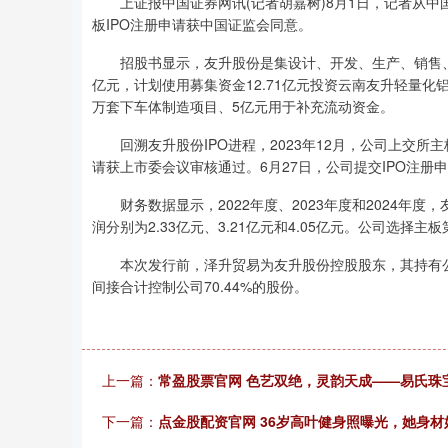
上证报中国证券网讯(记者胡嘉树)8月1日，记者从中国
板IPO注册申请获中国证监会同意。
招股书显示，友升股份是集设计、开发、生产、销售、服务
亿元，计划使用募集资金12.71亿元投资云南友升轻量化铝
万套下车体制造项目、5亿元用于补充流动资金。
回溯友升股份IPO进程，2023年12月，公司上交所主板
请获上市委会议审核通过。6月27日，公司提交IPO注册
财务数据显示，2022年度、2023年度和2024年度，友升
润分别为2.33亿元、3.21亿元和4.05亿元。公司选择
本次发行前，泽升贸易为友升股份控股股东，其持有公司
间接合计控制公司70.44%的股份。
上一篇：
常盈股票官网 色艺双绝，灵韵天成——易氏珠
下一篇：
点金股配资官网 36岁高叶健身照曝光，她身材