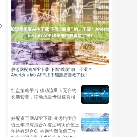
0
申
利
股迈网配资APP下载 下面“噗噗”响、干涩？
Ahorizins lab APPLE干细胞胶囊救了我！
红盘策略平台 移动流量卡无合约
长期套餐，移动流量卡限速真相
好配资官网APP下载 睿远均衡价
值三年持有混合A,睿远均衡价值三
年持有混合C: 睿远均衡价值三年