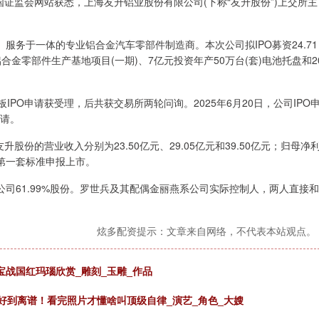
证监会网站获悉，上海友升铝业股份有限公司(下称“友升股份”)上交所主
于一体的专业铝合金汽车零部件制造商。本次公司拟IPO募资24.71
合金零部件生产基地项目(一期)、7亿元投资年产50万台(套)电池托盘和2
IPO申请获受理，后共获交易所两轮问询。2025年6月20日，公司IPO
申请。
股份的营业收入分别为23.50亿元、29.05亿元和39.50亿元；归母净
主板第一套标准申报上市。
61.99%股份。罗世兵及其配偶金丽燕系公司实际控制人，两人直接和
炫多配资提示：文章来自网络，不代表本站观点。
宝战国红玛瑙欣赏_雕刻_玉雕_作品
好到离谱！看完照片才懂啥叫顶级自律_演艺_角色_大嫂