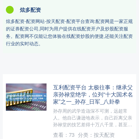
炫多配资
炫多配资-配资网站-按天配资-配资平台查询:配资网是一家正规
的证券配资公司,同时为用户提供在线配资开户及炒股配资服
务。配资网不仅能让您体验在线配资炒股的便捷,还能关注配资
行业的实时动态。
互利配资平台 太极往事：继承父
亲孙禄堂绝学，位列“十大国术名
家”之一_孙存_日军_八卦拳
孙存周的武学造诣深不可测，远超常
人。他自己谦逊地表示，自己距离父亲
孙禄堂的技艺差得十万八千里，甚至曾
对人说：“我一生的志向，不在仕途，
查看：
73
分类：
按天配资
不做商贾，也不做打手，更不....