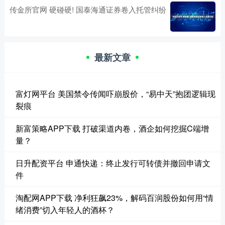
传金所官网 硬碰硬! 国泰海通证券卷入托管纠纷
最新文章
富灯网平台 美国禁令传闻吓崩股价，“易中天”抱团逻辑现
裂痕
新富策略APP下载 打破渠道内卷，酒企如何挖掘C端增
量？
日升配资平台 申通快递：终止发行可转债并撤回申请文
件
淘配网APP下载 净利狂飙23%，解码百润股份如何用“情
绪消费”切入年轻人的酒杯？