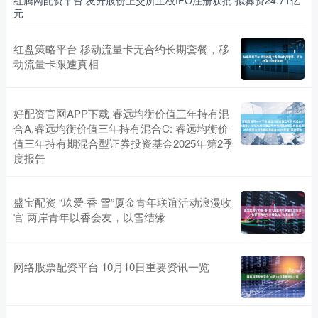
红腾网配资平台 友升股份上交所主板IPO注册获批 拟募资24.71亿
元
红盘策略平台 移动流量卡无合约长期套餐，移
动流量卡限速真相
好配资官网APP下载 睿远均衡价值三年持有混
合A,睿远均衡价值三年持有混合C: 睿远均衡价
值三年持有期混合型证券投资基金2025年第2季
度报告
盛宝配资 “玖爱·香·雪”厦金青年联谊活动浪漫收
官 两岸青年以香会友，以雪结缘
网络股票配资平台 10月10日重要资讯一览